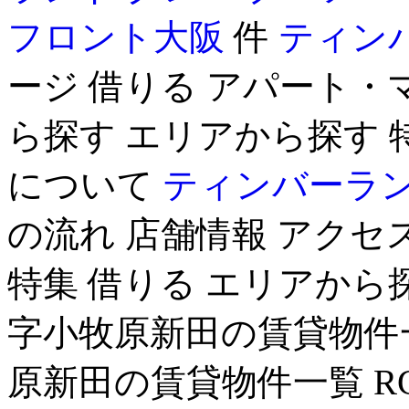
フロント大阪
件
ティン
ージ 借りる アパート・
ら探す エリアから探す 
について
ティンバーラ
の流れ 店舗情報 アクセ
特集 借りる エリアから
字小牧原新田の賃貸物件一
原新田の賃貸物件一覧 RC