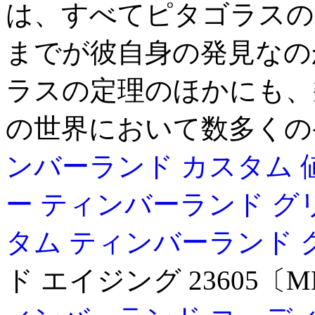
は、すべてピタゴラスの
までが彼自身の発見なの
ラスの定理のほかにも、
の世界において数多くの
ンバーランド カスタム 
ー
ティンバーランド グ
タム
ティンバーランド 
ド エイジング 23605〔