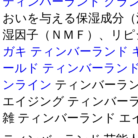
ティンバーランド グラ
おいを与える保湿成分（
湿因子（ＮＭＦ）、リピ
ガキ
ティンバーランド 
ールド
ティンバーランド
ンライン
ティンバーラン
エイジング ティンバーラ
雑 ティンバーランド エ