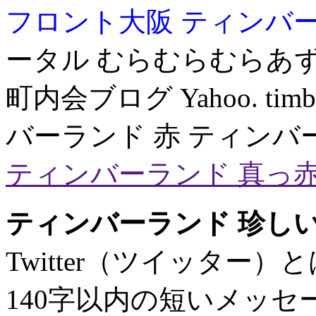
フロント大阪
ティンバー
ータル むらむらむらあ
町内会ブログ Yahoo. tim
バーランド 赤 ティンバ
ティンバーランド 真っ
ティンバーランド 珍し
Twitter（ツイッター
140字以内の短いメッ