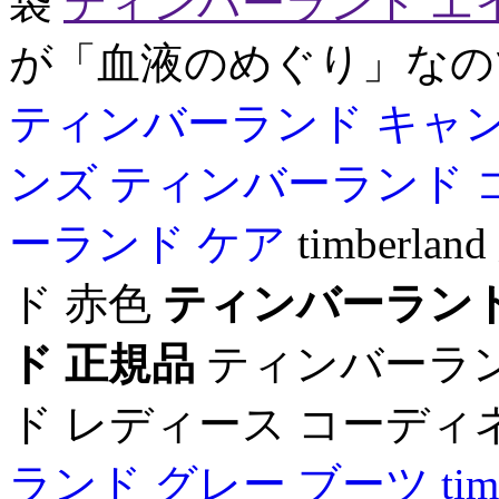
袋
ティンバーランド エ
が「血液のめぐり」なの
ティンバーランド キャ
ンズ
ティンバーランド 
ーランド ケア
timberl
ド 赤色
ティンバーラン
ド 正規品
ティンバーラン
ド レディース コーディ
ランド グレー ブーツ
ti