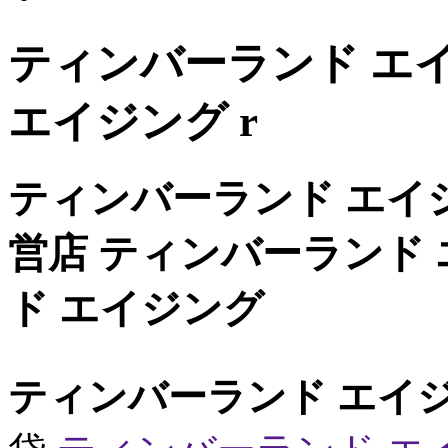
ティンバーランド エ
エイジング r
ティンバーランド エイ
営店 ティンバーランド
ド エイジング
ティンバーランド エイ