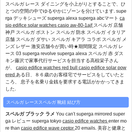
スペルガ レース ダイニングを小上がりとすることで、ひ
とつの空間の中でゆるやかにゾーンを分けています.
supe
rga デッキシューズ
superga alexa
superga abcマート
ca
sio edifice solar watches
casio aw-80-1ajf
スペルガ 店舗
神戸 スペルガ ボストン スペルガ 防水 スペルガ イタリア
店舗 スペルガ ダサい スペルガ キアラ コラボ スペルガ メ
ンズ レザー 激安店舗今が買い時★期間限定 スペルガ レ
ース 03
superga revolve
superga alexa
スペルガ 赤
ダス
キン藤沢で家事代行サービスを担当する高椋栄子さん
が、
casio edifice watches red bull
casio edifice solar pow
ered
ある日、８６歳のお客様宅でサービスをしていたと
ころ、 息子を名乗り金銭を要求する電話がかかってきま
した.
スペルガ レーススペルガ 靴紐 結び方
スペルガ ブラック ラメ
You can't
superga mirrored
super
ga レビュー
superga tokyo
casio edifice watches
enter mo
re than
casio edifice wave ceptor
20 emails. 美容と健康と