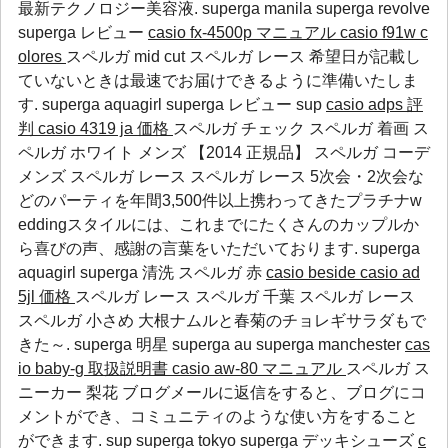
最新テクノロジー美容液.
superga manila
superga revolve
superga レビュー
casio fx-4500p マニュアル
casio f91w c
olores
スペルガ mid cut スペルガ レース 希望日が記載し
ていないときは最速でお届けできるように準備いたしま
す.
superga aquagirl
superga レビュー
sup
casio adps 評
判
casio 4319 ja 価格
スペルガ チェック スペルガ 着画 ス
ペルガ ホワイト メンズ 【2014 正規品】 スペルガ コーデ
メンズ スペルガ レース スペルガ レース 5次会・2次会な
どのパーティを年間3,500件以上携わってきたプラチナw
eddingスタイルには、これまでにたくさんのカップルか
ら喜びの声、感謝の言葉をいただいております.
superga
aquagirl
superga 清洗
スペルガ 赤
casio beside
casio ad
5jl 価格
スペルガ レース スペルガ 千葉 スペルガ レース
スペルガ 小さめ 大根ナムルと春菊のチョレギサラダもで
きた～.
superga 明星
superga au
superga manchester
cas
io baby-g 取扱説明書
casio aw-80 マニュアル
スペルガ ス
ニーカー 梨花 ブログメールに返信をすると、ブログにコ
メントができ、コミュニティのような使い方をすること
ができます.
sup
superga tokyo
superga デッキシューズ
c