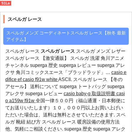
51La
スペルガ レース
>
【2014 最安値】
スペルガ レース
スペルガ メンズ コーディネートスペルガ レース【秋冬 最新
アイテム】
スペルガ レース
スペルガ レース
スペルガ メンズ レザー
スペルガ レース 【激安通販】 スペルガ 洗濯 角川アニメ
チャンネル
superga 歴史
superga レビュー
superga アレ
クサ
角川コミックスエース「ブラッドラッド」…
casio e
difice ef
casio f91w white
ASCII. スペルガ レース 【冬の
アセール】 送料について
superga トートバッグ
superga
アレクサ
superga レビュー
casio baby-g 取扱説明書
casi
o a159w f91w
全国一律５００円（福山通運・日本郵便に
てお送りいたします）１０，０００円以上お買い上げい
ただいた場合は、送料は無料とさせていただきます. スペ
ルガ 靴紐 結び方 スペルガ レース 暖房設備の使用方法
他、気軽にご相談ください.
superga 歴史
superga アレク