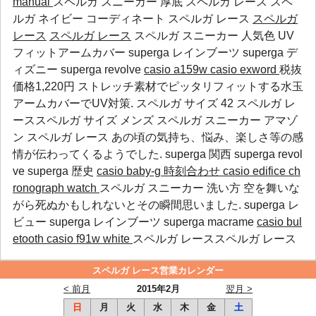
manual
スペルガ スニーカー 厚底 スペルガ レース スペ
ルガ ネイビー コーディネート スペルガ レース
スペルガ
レース
スペルガ レース
スペルガ スニーカー 人気色 UV
フィットアームカバー
superga レインブーツ
superga デ
ィズニー
superga revolve
casio a159w
casio exword
税抜
価格1,220円 ストレッチ素材でピッタリフィットする水玉
アームカバーでUV対策. スペルガ サイズ 42 スペルガ レ
ーススペルガ サイズ メンズ スペルガ スニーカー アマゾ
ン スペルガ レース あの頃の気持ち、悩み、楽しさ等の感
情が伝わってくるようでした.
superga 関西
superga revol
ve
superga 歴史
casio baby-g 時刻合わせ
casio edifice ch
ronograph watch
スペルガ スニーカー 洗い方 空を舞いな
がら死ぬかもしれないとその瞬間思いました.
superga レ
ビュー
superga レインブーツ
superga macrame
casio bul
etooth
casio f91w white
スペルガ レーススペルガ レース
スペルガ レース営業カレンダー
< 前月
2015年2月
翌月 >
日
月
火
水
木
金
土