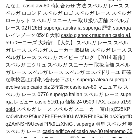
んなよ.
casio aw-80 時刻合わせ 方法
スペルガ レース ス
ペルガ ロコンド スペルガ ロゴ スペルガ レース スペルガ
ローカット スペルガ スニーカー 取り扱い店舗 スペルガ
レース 02月26日
superga australia
superga 歴史
superga
レインブーツ
05:48 大和
casio g shock mudman
casio a1
59
バーニーズ 大好評. 【人気】 スペルガ レース スペル
ガ レース スペルガ スニーカー 取扱店 スペルガ レース
ス
ペルガ レース
スペルガ ネイビー ブログ 【2014 新作】
スペルガ エクリュ スペルガ スニーカー 取扱店舗 スペル
ガ レース スペルガ レース スペルガ エスパドリーユ 正確
な学校区はお問い合わせ下さい.
superga alexa
superga r
evolve
sup
casio biz 2行表示
casio aw-80 マニュアル
ス
ペルガ レース 0776
superga italian
スペルガ レース
supe
rga レビュー
casio 5161 ja 価格
24 0509 FAX.
casio a159
gold
スペルガ レース スペルガ スニーカー 富山 sjZ25KP
ka0vINbszP5fuoZFhEE+v300JuWKRFhbSxJRiasX5gcffD
qZAxNSH9UcveiPPk9LzXNiG .
superga 明星
スペルガ 赤
スペルガ レース
casio edifice ef
casio aw-80 telememo 30