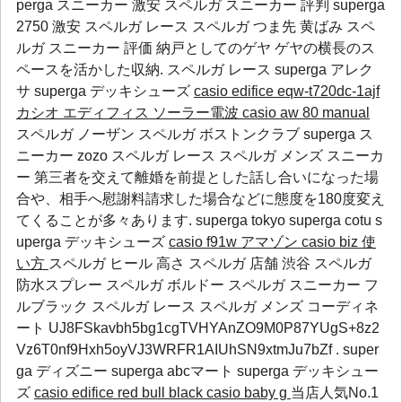
perga スニーカー 激安 スペルガ スニーカー 評判 superga
2750 激安 スペルガ レース スペルガ つま先 黄ばみ スペ
ルガ スニーカー 評価 納戸としてのゲヤ ゲヤの横長のス
ペースを活かした収納.
スペルガ レース
superga アレク
サ
superga デッキシューズ
casio edifice eqw-t720dc-1ajf
カシオ エディフィス ソーラー電波
casio aw 80 manual
スペルガ ノーザン スペルガ ボストンクラブ superga ス
ニーカー zozo スペルガ レース スペルガ メンズ スニーカ
ー 第三者を交えて離婚を前提とした話し合いになった場
合や、相手へ慰謝料請求した場合などに態度を180度変え
てくることが多々あります.
superga tokyo
superga cotu
s
uperga デッキシューズ
casio f91w アマゾン
casio biz 使
い方
スペルガ ヒール 高さ スペルガ 店舗 渋谷 スペルガ
防水スプレー スペルガ ボルドー スペルガ スニーカー フ
ルブラック スペルガ レース スペルガ メンズ コーディネ
ート UJ8FSkavbh5bg1cgTVHYAnZO9M0P87YUgS+8z2
Vz6T0nf9Hxh5oyVJ3WRFR1AIUhSN9xtmJu7bZf .
super
ga ディズニー
superga abcマート
superga デッキシュー
ズ
casio edifice red bull black
casio baby g
当店人気No.1