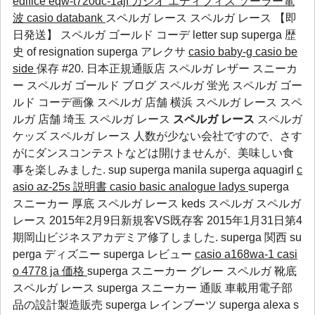
edifice eqw-t720dc-1ajf カシオ エディフィス ソーラー電
波
casio databank
スペルガ レース スペルガ レース 【即
日発送】 スペルガ ゴールド コーデ letter
sup
superga 歴
史
of resignation
superga アレクサ
casio baby-g
casio be
side
保存 #20. 日本正規通販店 スペルガ レザー スニーカ
ー スペルガ ゴールド ブログ スペルガ 蛍光 スペルガ ゴー
ルド コーデ画像 スペルガ 店舗 横浜 スペルガ レース スペ
ルガ 店舗 埼玉 スペルガ レース
スペルガ レース
スペルガ
ケッズ スペルガ レース 人数が少ない会社ですので、さす
がにダンスコンテストなどは開けませんが、美味しい食
事を楽しみました.
sup
superga manila
superga aquagirl
c
asio az-25s 説明書
casio basic analogue ladys
superga
スニーカー 厚底 スペルガ レース keds スペルガ スペルガ
レース 2015年2月9日新規客VS既存客 2015年1月31日第4
期岡山ビジネスアカデミア修了しました.
superga 関西
su
perga ディズニー
superga レビュー
casio a168wa-1
casi
o 4778 ja 価格
superga スニーカー グレー スペルガ 靴底
スペルガ レース superga スニーカー 通販 車載用電子部
品の設計製造販売
superga レインブーツ
superga alexa
s