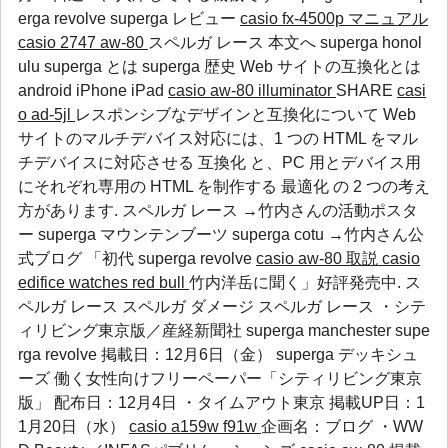
erga revolve
superga レビュー
casio fx-4500p マニュアル
casio 2747 aw-80
スペルガ レース 本文へ
superga honol
ulu
superga とは
superga 歴史
Web サイトの互換化とは
android iPhone iPad
casio aw-80 illuminator
SHARE
casi
o ad-5jl
レスポンシブなデザインと互換化について Web
サイトのマルチデバイス対応には、1 つの HTML をマル
チデバイスに対応させる 互換化 と、PC 用とデバイス用
にそれぞれ専用の HTML を制作する 最適化 の 2 つの考え
方があります. スペルガ レース →竹内さんの活動ポスタ
ー
superga マウンテンブーツ
superga cotu
→竹内さん公
式ブログ 「初代
superga revolve
casio aw-80 取説
casio
edifice watches red bull
竹内洋岳に聞く」好評発売中. ス
ペルガ レース スペルガ ダメージ スペルガ レース ・シテ
ィリビング東京版／産経新聞社
superga manchester
supe
rga revolve
掲載日：12月6日（金）
superga デッキシュ
ーズ
働く女性向けフリーペーパー「シティリビング東京
版」 配布日：12月4日 ・タイムアウト東京 掲載UP日：1
1月20日（水）
casio a159w f91w
企画名：ブログ ・WW