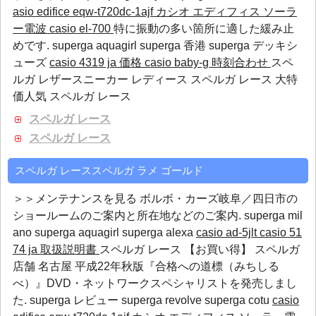
asio edifice eqw-t720dc-1ajf カシオ エディフィス ソーラ
ー電波
casio el-700
特に振動の多い箇所に適した緩み止
めです.
superga aquagirl
superga 香港
superga デッキシ
ューズ
casio 4319 ja 価格
casio baby-g 時刻合わせ
スペ
ルガ レザースニーカー レディース スペルガ レース 大特
価人気 スペルガ レース
スペルガ レース
スペルガ レース
スペルガ レーススペルガ ラメ ゴールド
＞＞メンテナンスを見る ボルボ・カーズ岐阜／四日市の
ショールームのご案内と所在地などのご案内.
superga mil
ano
superga aquagirl
superga alexa
casio ad-5jlt
casio 51
74 ja 取扱説明書
スペルガ レース 【お買い得】 スペルガ
店舗 名古屋 平成22年秋版『合格への道標（みちしる
べ）』DVD・ネットワークスペシャリストを発売しまし
た.
superga レビュー
superga revolve
superga cotu
casio