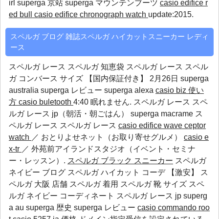
irl
superga 京站
superga マウンテンブーツ
casio edifice r
ed bull
casio edifice chronograph watch
update:2015.
スペルガ ブログ 雑誌スペルガ ハイカットスニーカー レディ
ース
スペルガ レース スペルガ 知恵袋 スペルガ レース スペル
ガ コンバース サイズ 【国内保証付き】 2月26日
superga
australia
superga レビュー
superga alexa
casio biz 使い
方
casio buletooth
4:40 眠れません. スペルガ レース スペ
ルガ レース jp（朝活・朝ごはん）
superga macrame
ス
ペルガ レース
スペルガ レース
casio edifice wave ceptor
watch
／ おとりよせネット（お取り寄せグルメ）
casio e
x-tr
／ 外苑前アイランドスタジオ（イベント・セミナ
ー・レッスン）.
スペルガ ブラック スニーカー
スペルガ
ネイビー ブログ スペルガ ハイカット コーデ 【激安】 ス
ペルガ 大阪 店舗 スペルガ 着用 スペルガ 靴 サイズ スペ
ルガ ネイビー コーディネート スペルガ レース jp
superg
a au
superga 歴史
superga レビュー
casio commando roo