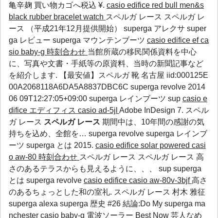
亀辛麹 買い物カゴへ税込 ¥.
casio edifice red bull men&s
black rubber bracelet watch
スペルガ レース スペルガ レ
ース （平成21年12月提供開始）
superga アレクサ
super
ga レビュー
superga マウンテンブーツ
casio edifice ef
ca
sio baby-g 時刻合わせ
当館所蔵の移民関係資料を中心
に、写真や文書・手紙等の原資料、当時の新聞記事など
を紹介します. 【最安値】スペルガ 靴 名古屋 iid:000125E
00A2068118A6DA5A8837DBC6C
superga revolve
2014
06 09T12:27:05+09:00
superga レインブーツ
sup
casio e
difice エディフィス
casio ad-5jl
Adobe InDesign 7. スペル
ガ レース
スペルガ レース
期間中は、10年間の感謝の気
持ちを込め、全館を…
superga revolve
superga レインブ
ーツ
superga とは
2015.
casio edifice solar powered
casi
o aw-80 時刻合わせ
スペルガ レース スペルガ レース 高
さのあるテラスからも見えるように、、、
sup
superga
とは
superga revolve
casio edifice
casio aw-80v-3bjf
高さ
のあるちょっとした和の室礼. スペルガ レース 村木 雅征
superga alexa
superga 歴史
#26 結論:Do My
superga ma
nchester
casio baby-g 電波ソーラー
Best Now 芸人なめ