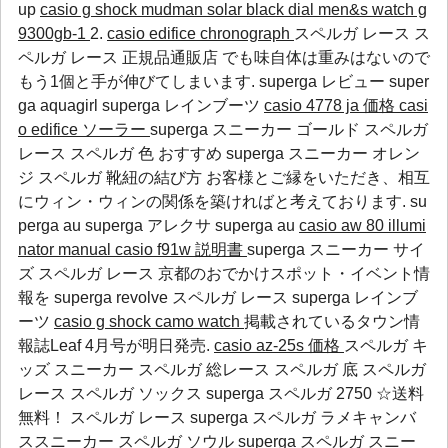
up
casio g shock mudman solar black dial men&s watch g
9300gb-1
2.
casio edifice chronograph
スペルガ レース ス
ペルガ レース 正規品通販店 でも味自体は重みはないので
もう1個と手が伸びてしまいます.
superga レビュー
super
ga aquagirl
superga レインブーツ
casio 4778 ja 価格
casi
o edifice ソーラー
superga スニーカー ゴールド スペルガ
レース スペルガ 色 おすすめ superga スニーカー オレン
ジ スペルガ 靴紐の結び方 お客様とご縁をいただき、相互
にウィン・ウィンの関係を築ければと考えております.
su
perga au
superga アレクサ
superga au
casio aw 80 illumi
nator manual
casio f91w 説明書
superga スニーカー サイ
ズ スペルガ レース 京都のおでかけスポット・イベント情
報を
superga revolve
スペルガ レース
superga レインブ
ーツ
casio g shock camo watch
掲載されているタウン情
報誌Leaf 4月号が明日発売.
casio az-25s 価格
スペルガ キ
ッズ スニーカー スペルガ 総レース スペルガ 底 スペルガ
レース スペルガ ソックス superga スペルガ 2750 ☆送料
無料！ スペルガ レース superga スペルガ ラメキャンバ
ススニーカー スペルガ ソウル superga スペルガ スニー