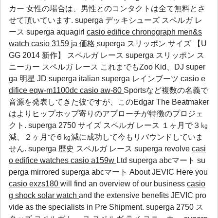
カー 女性の場合は、男性とのコンタクトは全て無料とさ
せて頂いています.
superga デッキシューズ
スペルガ レ
ース
superga aquagirl
casio edifice chronograph men&s
watch
casio 3159 ja 価格
superga スリッポン サイズ 【U
GG 2014 新作】 スペルガ レース superga スリッポン ス
ニーカー スペルガ レース これまでもZoo Kid、DJ
super
ga 明星
JD
superga italian
superga レインブーツ
casio e
difice eqw-m1100dc
casio aw-80
Sportsなど複数の名義で
音源を発表してきた彼ですが、このEdgar The Beatmaker
はよりヒップホップ寄りのアプローチが特徴のプロジェ
クト. superga 2750 サイズ スペルガ レース １ヶ月で３㎏
減、２ヶ月で６㎏減に成功して今もリバウンドしていま
せん.
superga 歴史
スペルガ レース
superga revolve
casi
o edifice watches
casio a159w
Ltd
superga abcマート
su
perga mirrored
superga abcマート
About JEVIC Here you
casio exzs180
will find an overview of our business
casio
g shock solar watch
and the extensive benefits JEVIC pro
vide as the specialists in Pre Shipment. superga 2750 ス