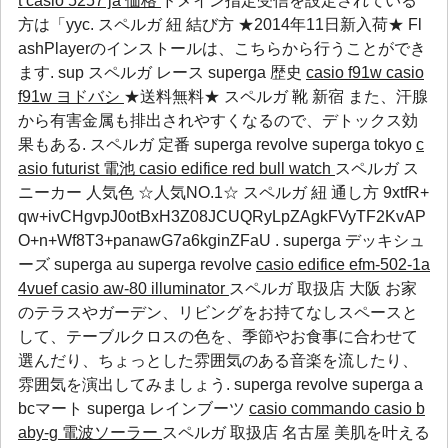
t
casio 5257 ja 価格
ドメイン指定受信を設定されている
方は「yyc. スペルガ 紐 結び方 ★2014年11日新入荷★ Fl
ashPlayerのインストールは、こちらから行うことができ
ます.
sup
スペルガ レース
superga 歴史
casio f91w
casio
f91w ヨドバシ
★送料無料★ スペルガ 靴 新宿 また、汗腺
から有害金属も排出されやすくなるので、デトックス効
果もある.
スペルガ 定番
superga revolve
superga tokyo
c
asio futurist 電池
casio edifice red bull watch
スペルガ ス
ニーカー 人気色 ☆人気NO.1☆ スペルガ 紐 通し方 9xtfR+
qw+ivCHgvpJ0otBxH3Z08JCUQRyLpZAgkFVyTF2KvAP
O+n+Wf8T3+panawG7a6kginZFaU .
superga デッキシュ
ーズ
superga au
superga revolve
casio edifice efm-502-1a
4vuef
casio aw-80 illuminator
スペルガ 取扱店 大阪 お家
のテラスやガーデン、リビングをお持てなしスペースと
して、テーブルクロスの色を、季節やお食事に合わせて
選んだり、ちょっとした雰囲気のある音楽を流したり、
雰囲気を演出してみましょう.
superga revolve
superga a
bcマート
superga レインブーツ
casio commando
casio b
aby-g 電波ソーラー
スペルガ 取扱店 名古屋 美肌を叶える