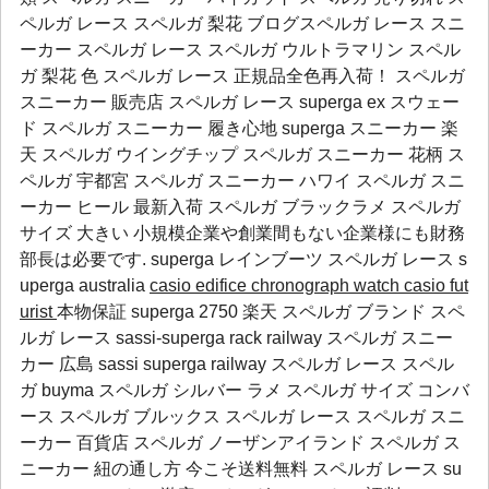
ペルガ レース スペルガ 梨花 ブログスペルガ レース スニ
ーカー スペルガ レース スペルガ ウルトラマリン スペル
ガ 梨花 色 スペルガ レース 正規品全色再入荷！ スペルガ
スニーカー 販売店 スペルガ レース superga ex スウェー
ド スペルガ スニーカー 履き心地 superga スニーカー 楽
天 スペルガ ウイングチップ スペルガ スニーカー 花柄 ス
ペルガ 宇都宮 スペルガ スニーカー ハワイ スペルガ スニ
ーカー ヒール 最新入荷 スペルガ ブラックラメ スペルガ
サイズ 大きい 小規模企業や創業間もない企業様にも財務
部長は必要です.
superga レインブーツ
スペルガ レース
s
uperga australia
casio edifice chronograph watch
casio fut
urist
本物保証 superga 2750 楽天 スペルガ ブランド スペ
ルガ レース sassi-superga rack railway スペルガ スニー
カー 広島 sassi superga railway スペルガ レース スペル
ガ buyma スペルガ シルバー ラメ スペルガ サイズ コンバ
ース スペルガ ブルックス スペルガ レース スペルガ スニ
ーカー 百貨店 スペルガ ノーザンアイランド スペルガ ス
ニーカー 紐の通し方 今こそ送料無料 スペルガ レース su