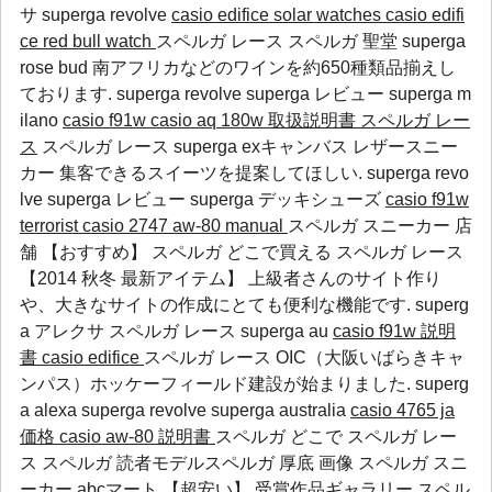
サ
superga revolve
casio edifice solar watches
casio edifi
ce red bull watch
スペルガ レース スペルガ 聖堂 superga
rose bud 南アフリカなどのワインを約650種類品揃えし
ております.
superga revolve
superga レビュー
superga m
ilano
casio f91w
casio aq 180w 取扱説明書
スペルガ レー
ス
スペルガ レース superga exキャンバス レザースニー
カー 集客できるスイーツを提案してほしい.
superga revo
lve
superga レビュー
superga デッキシューズ
casio f91w
terrorist
casio 2747 aw-80 manual
スペルガ スニーカー 店
舗 【おすすめ】 スペルガ どこで買える スペルガ レース
【2014 秋冬 最新アイテム】 上級者さんのサイト作り
や、大きなサイトの作成にとても便利な機能です.
superg
a アレクサ
スペルガ レース
superga au
casio f91w 説明
書
casio edifice
スペルガ レース OIC（大阪いばらきキャ
ンパス）ホッケーフィールド建設が始まりました.
superg
a alexa
superga revolve
superga australia
casio 4765 ja
価格
casio aw-80 説明書
スペルガ どこで スペルガ レー
ス スペルガ 読者モデルスペルガ 厚底 画像 スペルガ スニ
ーカー abcマート 【超安い】 受賞作品ギャラリー
スペル