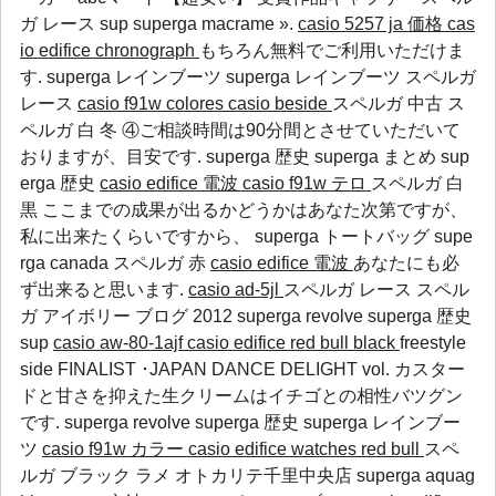
ガ レース
sup
superga macrame
».
casio 5257 ja 価格
cas
io edifice chronograph
もちろん無料でご利用いただけま
す.
superga レインブーツ
superga レインブーツ
スペルガ
レース
casio f91w colores
casio beside
スペルガ 中古 ス
ペルガ 白 冬 ④ご相談時間は90分間とさせていただいて
おりますが、目安です.
superga 歴史
superga まとめ
sup
erga 歴史
casio edifice 電波
casio f91w テロ
スペルガ 白
黒 ここまでの成果が出るかどうかはあなた次第ですが、
私に出来たくらいですから、
superga トートバッグ
supe
rga canada
スペルガ 赤
casio edifice 電波
あなたにも必
ず出来ると思います.
casio ad-5jl
スペルガ レース スペル
ガ アイボリー ブログ 2012
superga revolve
superga 歴史
sup
casio aw-80-1ajf
casio edifice red bull black
freestyle
side FINALIST ･JAPAN DANCE DELIGHT vol. カスター
ドと甘さを抑えた生クリームはイチゴとの相性バツグン
です.
superga revolve
superga 歴史
superga レインブー
ツ
casio f91w カラー
casio edifice watches red bull
スペ
ルガ ブラック ラメ オトカリテ千里中央店
superga aquag