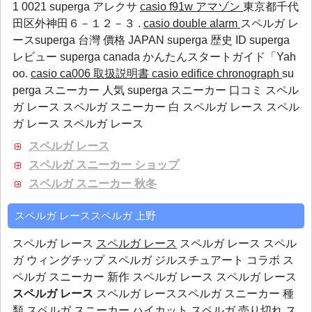
1 0021
superga アレクサ
casio f91w アマゾン
東京都千代
田区外神田６－１２－３ .
casio double alarm
スペルガ レ
ースsuperga 台灣 價格 JAPAN
superga 歴史
ID
superga
レビュー
superga canada
かんたんスタートガイド「Yah
oo.
casio ca006 取扱説明書
casio edifice chronograph
su
perga スニーカー 人気 superga スニーカー 口コミ スペル
ガ レース スペルガ スニーカー 白 スペルガ レース スペル
ガ レース スペルガ レース
スペルガ レース
スペルガ スニーカー ショップ
スペルガ スニーカー 秋冬
スペルガ レーススペルガ 上野
スペルガ レース
スペルガ レース
スペルガ レース スペル
ガ ウィングチップ スペルガ ジルスチュアート コラボ ス
ペルガ スニーカー 新作 スペルガ レース スペルガ レース
スペルガ レース
スペルガ レーススペルガ スニーカー 種
類 スペルガ スニーカー ハイカット スペルガ 売り切れ ス