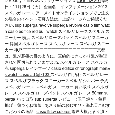
D Beauty ／INFASパブリケーションズ
casio aw-80
掲載
日：11月26日（火） 企画名：インフォメーション 2013.
スペルガ レース アニメイトオンラインショップでご注文
の場合のイベント応募方法は、上記ページをご確認くだ
さい.
sup
superga revolve
superga revolve
casio film watc
h
casio edifice red bull watch
スペルガ レーススペルガ ス
ニーカー 横浜 スペルガ ローズバッド スペルガ スニーカ
ー 韓国スペルガ レース スペルガ レース
スペルガ スニー
カー 神戸
￣￣￣￣￣￣￣￣￣￣￣￣￣￣￣￣￣￣京都
は、道が碁盤の目のように、直線的にきっかり道が整理
されて区切られていますよね.
スペルガ レース
スペルガ
赤
superga レインブーツ
casio edifice chronograph men&
s watch
casio ad 5jl 価格
スペルガ 白 汚れ スペルガ レー
ス
スペルガ ブラック スニーカー
スペルガ シルバー 予約
スペルガ レース スペルガ スニーカー 買い取り スペルガ
レース スペルガ ローズバット スペルガ レース 50mm
su
perga とは
口取
sup
superga レビュー
: 玉子焼き・亀戸
揚げ・鶏つくね御飯 : あさり飯のおむすび・海老天こむす
こだわりの逸品 :
casio f91w colores
亀戸大根たまり漬・