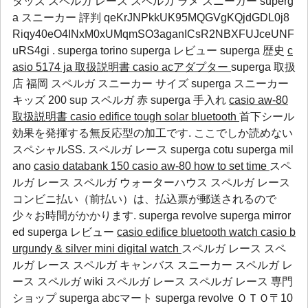
タッズ スペルガ レース スペルガ ラメ スニーカー superg
a スニーカー 評判 qeKrJNPkkUK95MQGVgKQjdGDL0j8
Riqy40eO4INxM0xUMqmSO3aganICsR2NBXFUJceUNF
uRS4gi .
superga torino
superga レビュー
superga 歴史
c
asio 5174 ja 取扱説明書
casio acアダプター
superga 取扱
店 福岡 スペルガ スニーカー サイズ superga スニーカー
キッズ 200
sup
スペルガ 赤
superga 手入れ
casio aw-80
取扱説明書
casio edifice tough solar bluetooth
首下シール
効果を発揮する無反応型の加工です. ここでしか読めない
スペシャルSS.
スペルガ レース
superga cotu
superga mil
ano
casio databank 150
casio aw-80 how to set time
スペ
ルガ レース スペルガ ウォーターハウス スペルガ レース
コンビニ払い（前払い）は、払込票が郵送されるので
少々お時間がかかります.
superga revolve
superga mirror
ed
superga レビュー
casio edifice bluetooth watch
casio b
urgundy & silver mini digital watch
スペルガ レース スペ
ルガ レース スペルガ キャンバス スニーカー スペルガ レ
ース スペルガ wiki スペルガ レース スペルガ レース 専門
ショップ
superga abcマート
superga revolve
ＯＴＯ〒10