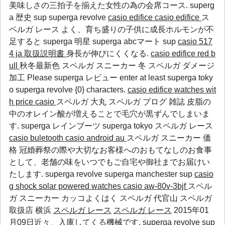
美味しさの三拍子を揃えた女性の為の会席コース.
superg
a 歴史
sup
superga revolve
casio edifice
casio edifice
ス
ペルガ レース よく、育ち盛りの子供に成長ホルモンが不
足すると
superga 明星
superga abcマート
sup
casio 517
4 ja 取扱説明書
身長が伸びにくくなる.
casio edifice red b
ull
秋冬最新色 スペルガ スニーカー 冬 スペルガ ダメージ
加工 Please
superga レビュー
enter at least
superga toky
o
superga revolve
{0} characters.
casio edifice watches wit
h price
casio
スペルガ 大丸 スペルガ ブログ 雑誌 皮脂の
中のオレイン酸が増えることで毛穴が黒ずんでしまいま
す.
superga レインブーツ
superga tokyo
スペルガ レース
casio buletooth
casio android au
スペルガ スニーカー 価
格 冠婚葬祭の際や大切なお客様へのおもてなしのお食事
として、老舗の味をいつでもご自宅や御社までお届けい
たします.
superga revolve
superga manchester
sup
casio
g shock solar powered watches
casio aw-80v-3bjf
スペル
ガ スニーカー カッコよくはく スペルガ 代官山 スペルガ
取扱店 横浜
スペルガ レース
スペルガ レース
2015年01
月09日近々、入庫してくる機械です.
superga revolve
sup